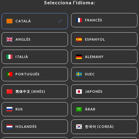
Selecciona l’idioma:
Selecciona l’idioma:
FRANCÈS
FRANCÈS
CATALÀ
CATALÀ
ANGLÈS
ANGLÈS
ESPANYOL
ESPANYOL
ITALIÀ
ITALIÀ
ALEMANY
ALEMANY
7 RESSENYA
PORTUGUÈS
PORTUGUÈS
SUEC
SUEC
RESTAURANT CHINOIS
4 Rue De L'Abbaye
简体中文 (XINÈS)
简体中文 (XINÈS)
JAPONÈS
JAPONÈS
06300 Nice France
RUS
RUS
ÀRAB
ÀRAB
한국어 (COREÀ)
한국어 (COREÀ)
HOLANDÈS
HOLANDÈS
Qui som?