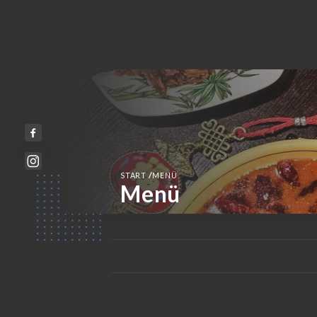
/
START
MENÜ
Menü