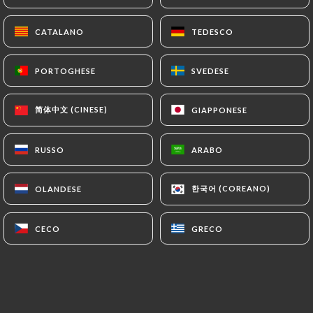
CATALANO
CATALANO
TEDESCO
TEDESCO
PORTOGHESE
PORTOGHESE
SVEDESE
SVEDESE
简体中文 (CINESE)
简体中文 (CINESE)
GIAPPONESE
GIAPPONESE
RUSSO
RUSSO
ARABO
ARABO
한국어 (COREANO)
한국어 (COREANO)
OLANDESE
OLANDESE
CECO
CECO
GRECO
GRECO