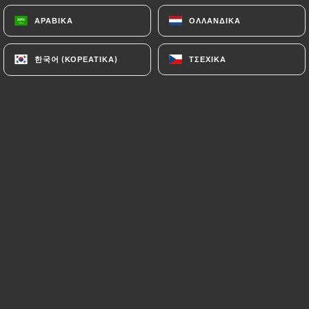
ΑΡΑΒΙΚΆ
ΑΡΑΒΙΚΆ
ΟΛΛΑΝΔΙΚΆ
ΟΛΛΑΝΔΙΚΆ
Claire O. βαθμολογήθηκε
C
한국어 (ΚΟΡΕΆΤΙΚΑ)
한국어 (ΚΟΡΕΆΤΙΚΑ)
ΤΣΈΧΙΚΑ
ΤΣΈΧΙΚΑ
1/5
La serveuse a oublié la commande du plat
de mon mari. Et de plus la sauce des plats
très grasse tellement que pour moi
immangeable ! (Pourtant les raviolis
étaient bons). Enfin très déçue ! Notre
sortie dans ce restaurant était très
décevante !
03/05/2026
•
11:07
Nicole O. βαθμολογήθηκε
N
2/5
Déception on s'attendait à mieux , le plat