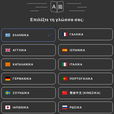
EL
ΜΕΝΟΎ
Επιλέξτε τη γλώσσα σας:
Επιλέξτε τη γλώσσα σας:
ΓΑΛΛΙΚΆ
ΓΑΛΛΙΚΆ
ΕΛΛΗΝΙΚΆ
ΕΛΛΗΝΙΚΆ
/
ΑΡΧΙΚΉ
ΚΡΙΤΙΚΈΣ
ΑΓΓΛΙΚΆ
ΑΓΓΛΙΚΆ
ΙΣΠΑΝΙΚΆ
ΙΣΠΑΝΙΚΆ
Κριτικές
ΚΑΤΑΛΑΝΙΚΆ
ΚΑΤΑΛΑΝΙΚΆ
ΙΤΑΛΙΚΆ
ΙΤΑΛΙΚΆ
ΓΕΡΜΑΝΙΚΆ
ΓΕΡΜΑΝΙΚΆ
ΠΟΡΤΟΓΑΛΙΚΆ
ΠΟΡΤΟΓΑΛΙΚΆ
7 κριτικές για Uniiti
简体中文 (ΚΙΝΈΖΙΚΑ)
简体中文 (ΚΙΝΈΖΙΚΑ)
ΣΟΥΗΔΙΚΆ
ΣΟΥΗΔΙΚΆ
2.3 / 5
ΙΑΠΩΝΙΚΆ
ΙΑΠΩΝΙΚΆ
ΡΩΣΙΚΆ
ΡΩΣΙΚΆ
100% αληθινές, επαληθευμένες κριτικές.