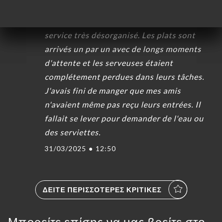
3/5
Nourriture bonne et savoureuse mais
service très désorganisé. Les plats sont
arrivés un par un avec de longs moments
d'attente et les serveuses étaient
complétement perdues dans leurs tâches.
J'avais fini de manger que mes amis
n'avaient même pas reçu leurs entrées. Il
fallait se lever pour demander de l'eau ou
des serviettes.
31/03/2025
•
12:50
ΔΕΊΤΕ ΠΕΡΙΣΣΌΤΕΡΕΣ ΚΡΙΤΙΚΈΣ
Μπορείτε επίσης να μας βρείτε στο...