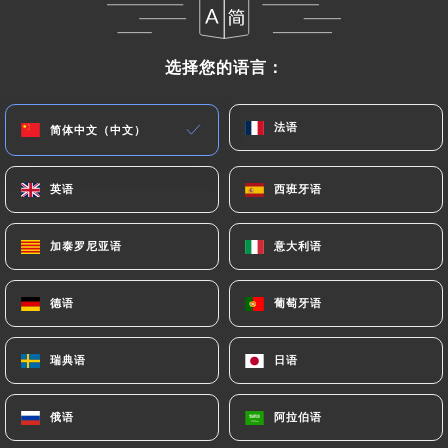
菜单
ZH
选择您的语言：
选择您的语言：
法语
法语
简体中文（中文）
简体中文（中文）
/
主页
评价
英语
英语
西班牙语
西班牙语
评价
加泰罗尼亚语
加泰罗尼亚语
意大利语
意大利语
德语
德语
葡萄牙语
葡萄牙语
7 Uniiti 评论
瑞典语
瑞典语
日语
日语
2.3 / 5
俄语
俄语
阿拉伯语
阿拉伯语
评论已核实，100% 真实。