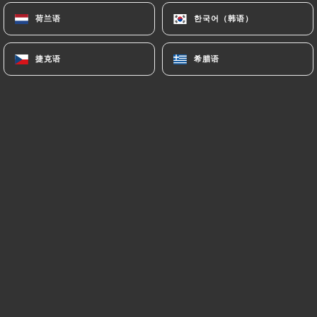
荷兰语
荷兰语
한국어（韩语）
한국어（韩语）
Claire O. 已评分
捷克语
捷克语
希腊语
希腊语
C
1/5
La serveuse a oublié la commande du plat
de mon mari. Et de plus la sauce des plats
très grasse tellement que pour moi
immangeable ! (Pourtant les raviolis
étaient bons). Enfin très déçue ! Notre
sortie dans ce restaurant était très
décevante !
03/05/2026
•
11:07
Nicole O. 已评分
N
2/5
Déception on s'attendait à mieux , le plat