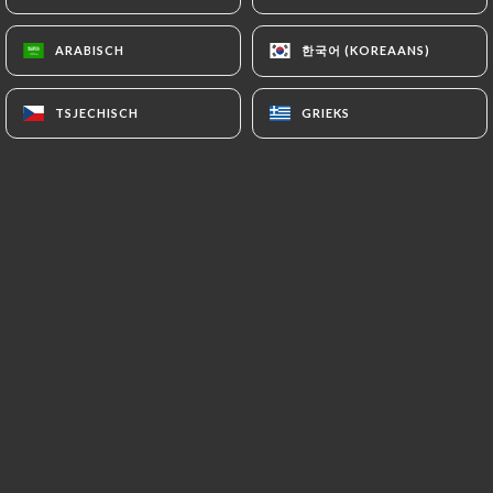
한국어 (KOREAANS)
한국어 (KOREAANS)
ARABISCH
ARABISCH
Claire O. beoordeelde
C
1/5
TSJECHISCH
TSJECHISCH
GRIEKS
GRIEKS
La serveuse a oublié la commande du plat
de mon mari. Et de plus la sauce des plats
très grasse tellement que pour moi
immangeable ! (Pourtant les raviolis
étaient bons). Enfin très déçue ! Notre
sortie dans ce restaurant était très
décevante !
03/05/2026
•
11:07
Nicole O. beoordeelde
N
2/5
Déception on s'attendait à mieux , le plat