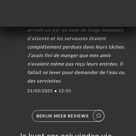
3/5
Nourriture bonne et savoureuse mais
service très désorganisé. Les plats sont
arrivés un par un avec de longs moments
d'attente et les serveuses étaient
complétement perdues dans leurs tâches.
J'avais fini de manger que mes amis
n'avaient même pas reçu leurs entrées. Il
fallait se lever pour demander de l'eau ou
des serviettes.
31/03/2025
•
12:50
BEKIJK MEER REVIEWS
Je kunt ons ook vinden via…