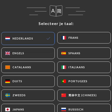
NL
MENU
Selecteer je taal:
Selecteer je taal:
FRANS
FRANS
NEDERLANDS
NEDERLANDS
/
HOME
REVIEWS
Reviews
ENGELS
ENGELS
SPAANS
SPAANS
CATALAANS
CATALAANS
ITALIAANS
ITALIAANS
DUITS
DUITS
PORTUGEES
PORTUGEES
7 reviews op Uniiti
2.3 / 5
简体中文 (CHINEES)
简体中文 (CHINEES)
ZWEEDS
ZWEEDS
100% authentieke, geverifieerde reviews.
JAPANS
JAPANS
RUSSISCH
RUSSISCH