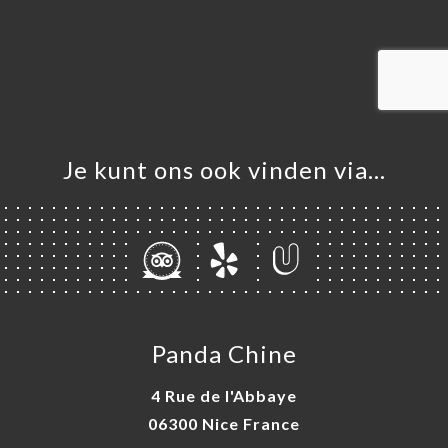
ME
VEREN
ERIJ
IEW
NU
Je kunt ons ook vinden via…
TACT
Panda Chine
4 Rue de l'Abbaye
06300 Nice France